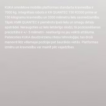
KUKA omniMove mobilās platformas standarta kravnesība ir
7000 kg. Integrētais robots ir KR QUANTEC 150 R3300 prime ar
150 kilogramu kravnesību un 3300 milimetru lielu sasniedzamību.
Tāpēc KMR QUANTEC ir piemērots īpaši lielu un smagu detaļu
apstrādei. Neraugoties uz lielo lietderīgo slodzi, tā pozicionēšanas
precizitāte ir +/- 5 milimetri - neatkarīgi no jau veiktā attāluma.
Pateicoties KUKA daudzvirzienu riteņu tehnoloģijai, tas droši
manevrē līdz vēlamajai pozīcijai pat šaurākās vietās. Platformas
izmēru un kravnesību var mainīt pēc vajadzības.