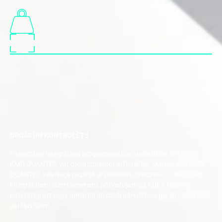
DROŠS UN KONTROLĒTS
Pateicoties integrētajai programmatūrai un vadības sistēmai,
KMR QUANTEC var droši izmantot arī kustībā. Manevrējiet KMR
QUANTEC vēlamajā pozīcijā ar milimetru precizitāti. Pateicoties
integrētajiem lāzerskeneriem, pārvietojamais KUKA robots
patstāvīgi uzrauga apkārtni un droši pārvietojas garām cilvēkiem
vai šķēršļiem.