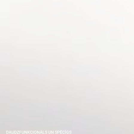
DAUDZFUNKCIONĀLS UN SPĒCĪGS