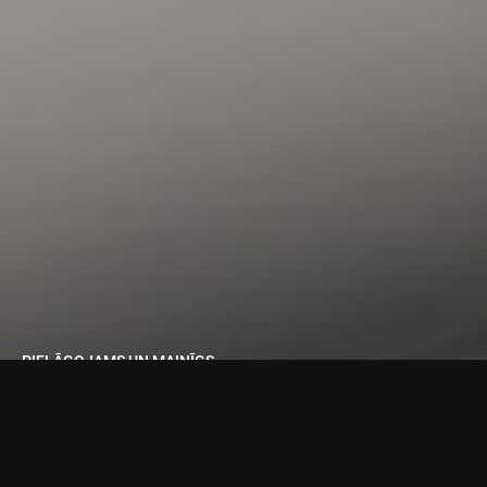
PIELĀGOJAMS UN MAINĪGS
Mobilo platformu un KR QUANTEC sērijas robotu var pielāgot
atbilstoši individuālām prasībām. Var pievienot vai nomainīt arī
dažādus instrumentus, agregātus vai satvērējus.