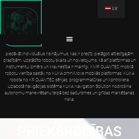
LV
KMR QUANTEC: AUTONOMS UN PRECĪZS
KMR QUANTEC apvieno KUKA robotus, mobilās platformas un citus
rūpnieciskas klases komponentus, lai izveidotu kompleksu mobilo
robotu sistēmu. Pateicoties mainīgajiem komponentiem, mēs varam
piedāvāt individuālus risinājumus, kas ir precīzi pielāgoti attiecīgajām
prasībām. Uzstādīto robotu skaits un novietojums, kā arī platformas un
instrumentu izmērs un kravnesība ir mainīgi. KMR QUANTEC mobilā
robotu vienība sastāv no KUKA omniMove mobilās platformas, KUKA
robota no KR QUANTEC sērijas, programmatūras un kontroliera.
Uzlabotā navigācijas sistēma KUKA Navigation Solution nodrošina
autonomu manevrēšanu telpā bez sadursmes un grīdas marķēšanas
riska.
PRIEKŠROCĪBAS