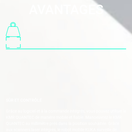
AVANTAGES
SÛR ET CONTRÔLÉ
Grâce au logiciel et à la commande intégrés, vous pouvez utiliser le
KMR QUANTEC de manière mobile et fiable. Manoeuvrez le KMR
QUANTEC au millimètre près dans la position souhaitée. Grâce
aux scanners laser intégrés, le robot mobile KUKA surveille de