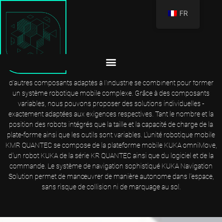
FR
KMR QUANTEC : AUTONOME ET PRÉCIS
Avec le KMR QUANTEC, des robots KUKA, des plateformes mobiles et
d'autres composants adaptés à l'industrie se combinent pour former
un système robotique mobile complexe. Grâce à des composants
variables, nous pouvons proposer des solutions individuelles -
exactement adaptées aux exigences respectives. Tant le nombre et la
position des robots intégrés que la taille et la capacité de charge de la
plate-forme ainsi que les outils sont variables. L'unité robotique mobile
KMR QUANTEC se compose de la plateforme mobile KUKA omniMove,
d'un robot KUKA de la série KR QUANTEC ainsi que du logiciel et de la
commande. Le système de navigation sophistiqué KUKA Navigation
Solution permet de manœuvrer de manière autonome dans l'espace,
sans risque de collision ni de marquage au sol.