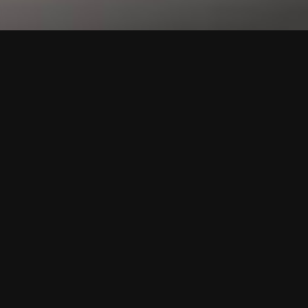
ADAPTABLE ET VARIABLE
La plate-forme mobile et le robot de la série KR QUANTEC peuvent
être adaptés en fonction des exigences individuelles. De même, il
est possible d'ajouter ou d'échanger divers outils, agrégats ou
pinces.