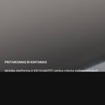
PRITAIKOMAS IR KINTAMAS
Mobilią platformą ir KR QUANTEC serijos robotą galima pritaikyti
pagal individualius reikalavimus. Taip pat galima pridėti ar pakeisti
įvairius įrankius, įrenginius ar griebtuvus.