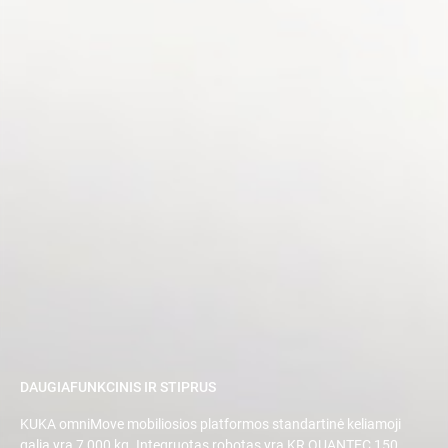
DAUGIAFUNKCINIS IR STIPRUS
KUKA omniMove mobiliosios platformos standartinė keliamoji
galia yra 7 000 kg. Integruotas robotas yra KR QUANTEC 150