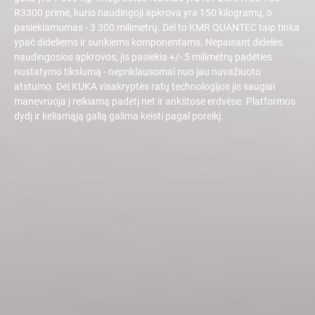
R3300 prime, kurio naudingoji apkrova yra 150 kilogramų, o
pasiekiamumas - 3 300 milimetrų. Dėl to KMR QUANTEC taip tinka
ypač dideliems ir sunkiems komponentams. Nepaisant didelės
naudingosios apkrovos, jis pasiekia +/- 5 milimetrų padėties
nustatymo tikslumą - nepriklausomai nuo jau nuvažiuoto
atstumo. Dėl KUKA visakryptės ratų technologijos jis saugiai
manevruoja į reikiamą padėtį net ir ankštose erdvėse. Platformos
dydį ir keliamąją galią galima keisti pagal poreikį.