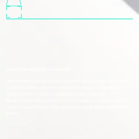
SAUGUS IR KONTROLIUOJAMAS
Dėl integruotos programinės įrangos ir valdymo sistemos KMR
QUANTEC galima patikimai naudoti ir keliaujant. Manevruokite
KMR QUANTEC į reikiamą padėtį milimetro tikslumu.
Naudodamas integruotus lazerinius skenerius, mobilusis KUKA
robotas savarankiškai stebi aplinką ir saugiai apeina žmones ar
kliūtis.