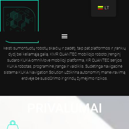
LT
KMR QUANTEC: SAVARANKIŠKAS IR TIKSLUS
KMR QUANTEC sujungia KUKA robotus, mobiliąsias platformas ir kitus
pramoninės klasės komponentus, kad sukurtų sudėtingą mobiliųjų
robotų sistemą. Dėl kintamų komponentų galime pasiūlyti individualius
sprendimus - tiksliai pritaikytus atitinkamiems reikalavimams. Galima
keisti sumontuotų robotų skaičių ir padėtį, taip pat platformos ir įrankių
dydį bei keliamąją galią. KMR QUANTEC mobiliojo roboto įrenginį
sudaro KUKA omniMove mobilioji platforma, KR QUANTEC serijos
KUKA robotas, programinė įranga ir valdiklis. Sudėtinga navigacinė
sistema KUKA Navigation Solution užtikrina autonominį manevravimą
erdvėje be susidūrimo ir grindų žymėjimo rizikos.
PRIVALUMAI