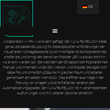
DE
KUKA FLEXFELLOW: DAS FLEXIBLE AUTOMATISIERUNGSKONZEPT
Flexible und wandlungsfähige Lösungen für die Mensch-Roboter-
Kollaboration – MRK – sind sehr gefragt. Der KUKA flexFELLOW bietet
genau die passende Lösung für diese speziellen Anforderungen der
industriellen Montagebereiche: Durch ihre Räder ist die Robotereinheit
ortsflexibel und bringt den sensitiven Roboter LBR iiwa exakt dort hin,
wo er aktiv werden soll. Sie wechseln den Einsatzort der Robotereinheit
manuell und innerhalb kurzer Zeit. Mensch und Roboter bewegen sich
dabei frei und ohne Schutzzäune im gleichen Raum und arbeiten
gemeinsam am selben Werkstück. Dies eröffnet neue Wege in der
Planung von Anlagen und eine fließende Variation des
Automatisierungsgrades. Der KUKA flexFELLOW ist in verschiedensten
Ausführungen und mit weiteren Optionen erhältlich.