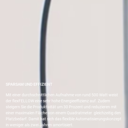
SPARSAM UND EFFIZIENT
Mit einer durchschnittlichen Aufnahme von rund 500 Watt weist
der flexFELLOW eine sehr hohe Energieeffizienz auf. Zudem
steigern Sie die Produktivität um 30 Prozent und reduzieren mit
einer maximalen Fläche von einem Quadratmeter gleichzeitig den
Platzbedarf. Damit hat sich das flexible Automatisierungskonzept
in weniger als zwei Jahren amortisiert.