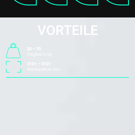
VORTEILE
20 – 70
Traglast in kg
2101 – 3101
Reichweite in mm