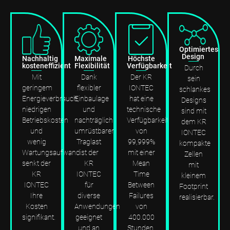
Optimiertes
Design
Nachhaltig
Maximale
Höchste
kosteneffizient
Flexibilität
Verfügbarkeit
Durch
Mit
Dank
Der KR
sein
geringem
flexibler
IONTEC
schlankes
Energieverbrauch,
Einbaulage
hat eine
Designs
niedrigen
und
technische
sind mit
Betriebskosten
nachträglich
Verfügbarkeit
dem KR
und
umrüstbarer
von
IONTEC
wenig
Traglast
99,999%
kompakte
Wartungsaufwand
ist der
mit einer
Zellen
senkt der
KR
Mean
mit
KR
IONTEC
Time
kleinem
IONTEC
für
Between
Footprint
Ihre
diverse
Failures
realisierbar.
Kosten
Anwendungen
von
signifikant.
geeignet
400.000
und an
Stunden.