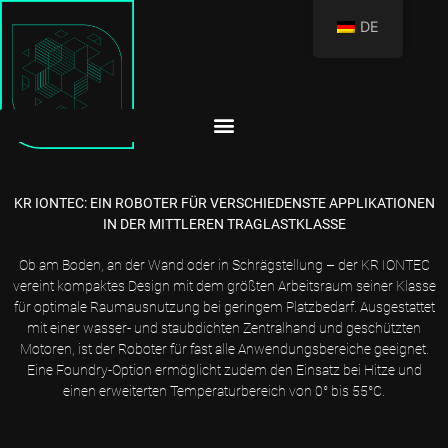
DE
KR IONTEC: EIN ROBOTER FÜR VERSCHIEDENSTE APPLIKATIONEN
IN DER MITTLEREN TRAGLASTKLASSE
Ob am Boden, an der Wand oder in Schrägstellung – der KR IONTEC
vereint kompaktes Design mit dem größten Arbeitsraum seiner Klasse
für optimale Raumausnutzung bei geringem Platzbedarf. Ausgestattet
mit einer wasser- und staubdichten Zentralhand und geschützten
Motoren, ist der Roboter für fast alle Anwendungsbereiche geeignet.
Eine Foundry-Option ermöglicht zudem den Einsatz bei Hitze und
einen erweiterten Temperaturbereich von 0° bis 55°C.