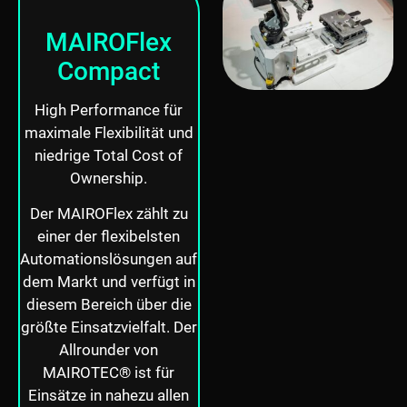
MAIROFlex
Compact
High Performance für
maximale Flexibilität und
niedrige Total Cost of
Ownership.
Der MAIROFlex zählt zu
einer der flexibelsten
Automationslösungen auf
dem Markt und verfügt in
diesem Bereich über die
größte Einsatzvielfalt. Der
Allrounder von
MAIROTEC® ist für
Einsätze in nahezu allen