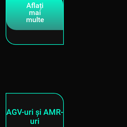
Aflați
mai
multe
AGV-uri și AMR-
uri