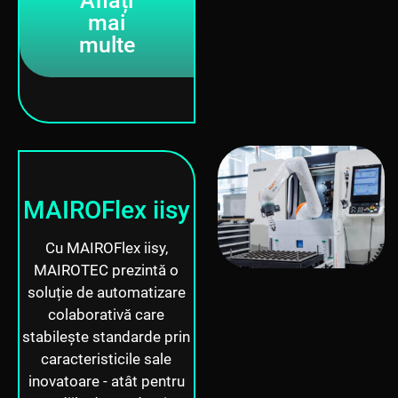
Aflați
mai
multe
MAIROFlex iisy
Cu MAIROFlex iisy,
MAIROTEC prezintă o
soluție de automatizare
colaborativă care
stabilește standarde prin
caracteristicile sale
inovatoare - atât pentru