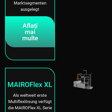
Marktsegmenten
ausgelegt
Aflați
mai
multe
MAIROFlex XL
Als weltweit erste
Multiflexlösung verfügt
die MAIROFlex XL Serie