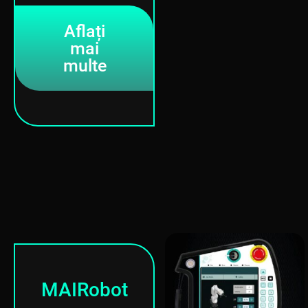
Aflați
mai
multe
MAIRobot