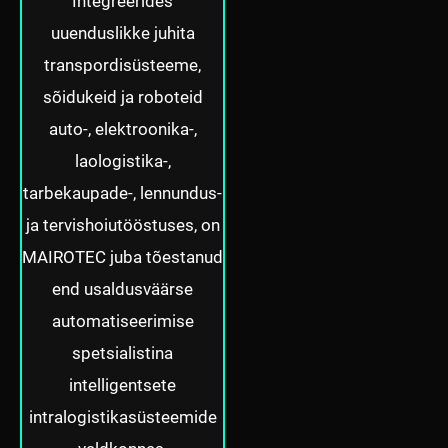
Integreerides
uuenduslikke juhita
transpordisüsteeme,
sõidukeid ja roboteid
auto-, elektroonika-,
laologistika-,
tarbekaupade-, lennundus-
ja tervishoiutööstuses, on
MAIROTEC juba tõestanud
end usaldusväärse
automatiseerimise
spetsialistina
intelligentsete
intralogistikasüsteemide