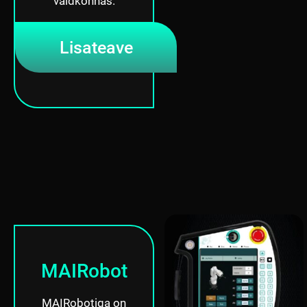
valdkonnas.
Lisateave
MAIRobot
MAIRobotiga on