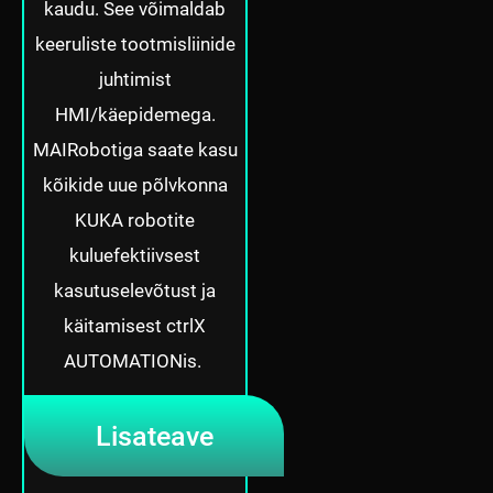
kaudu. See võimaldab
keeruliste tootmisliinide
juhtimist
HMI/käepidemega.
MAIRobotiga saate kasu
kõikide uue põlvkonna
KUKA robotite
kuluefektiivsest
kasutuselevõtust ja
käitamisest ctrlX
AUTOMATIONis.
Lisateave