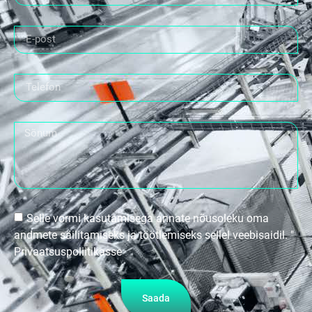
Selle vormi kasutamisega annate nõusoleku oma
andmete säilitamiseks ja töötlemiseks sellel veebisaidil. "
Privaatsuspoliitikasse
Saada