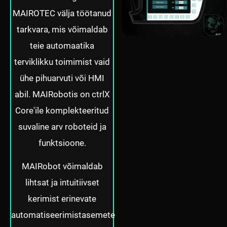
MAIROTEC välja töötanud
tarkvara, mis võimaldab
teie automaatika
terviklikku toimimist vaid
ühe pihuarvuti või HMI
abil. MAIRobotis on ctrlX
Core'ile komplekteeritud
suvaline arv roboteid ja
funktsioone.
MAIRobot võimaldab
lihtsat ja intuitiivset
kerimist erinevate
automatiseerimistasemete