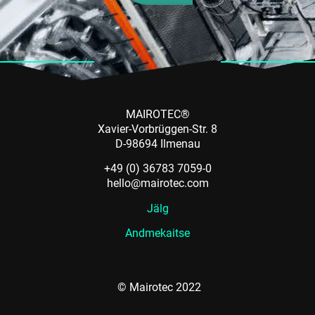
MAIROTEC®
Xavier-Vorbrüggen-Str. 8
D-98694 Ilmenau
+49 (0) 36783 7059-0
hello@mairotec.com
Jälg
Andmekaitse
© Mairotec 2022