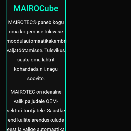
MAIROCube
MAIROTEC® paneb kogu
oma kogemuse tulevase
moodulautomaatikakambri
väljatöötamisse.
Tulevikus
saate oma lahtrit
kohandada nii, nagu
soovite.
MAIROTEC on ideaalne
valik paljudele OEM-
sektori tootjatele. Säästke
end kallite arenduskulude
eest ja valige automaatika