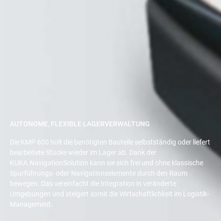
AUTONOME, FLEXIBLE LAGERVERWALTUNG
Die KMP 600 holt die benötigten Bauteile selbstständig oder liefert
bearbeitete Stücke wieder im Lager ab. Dank der
KUKA.NavigationSolution kann sie sich frei und ohne klassische
Spurführungs- oder Navigationselemente durch den Raum
bewegen. Das vereinfacht die Integration in veränderte
Umgebungen und steigert somit die Wirtschaftlichkeit im Logistik-
Management.