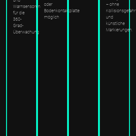
und
oder
– ohne
Warnsensoren
Bodenkontaktplatte
Kollisionsgefahr
für die
möglich
und
360-
künstliche
Grad-
Markierungen.
Überwachung