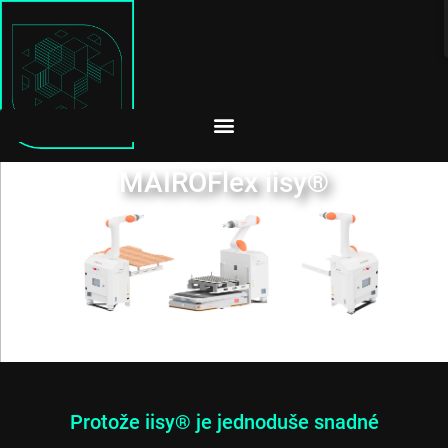
MAIROFlex iisy®
Protože iisy® je jednoduše snadné