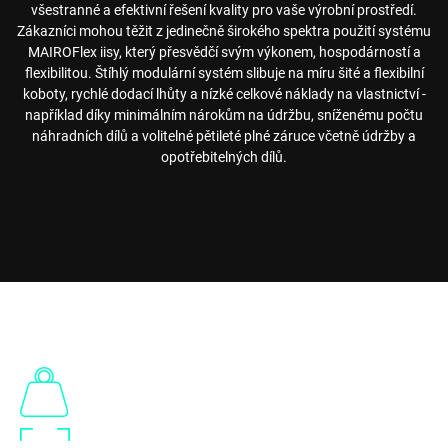
všestranné a efektivní řešení kvality pro vaše výrobní prostředí.
Zákazníci mohou těžit z jedinečně širokého spektra použití systému
MAIROFlex iisy, který přesvědčí svým výkonem, hospodárností a
flexibilitou. Štíhlý modulární systém slibuje na míru šité a flexibilní
koboty, rychlé dodací lhůty a nízké celkové náklady na vlastnictví -
například díky minimálním nárokům na údržbu, sníženému počtu
náhradních dílů a volitelné pětileté plné záruce včetně údržby a
opotřebitelných dílů.
VÝHODY
500
11
Nosnost v kg Tabulka
Nosnost v kg Robot
1300