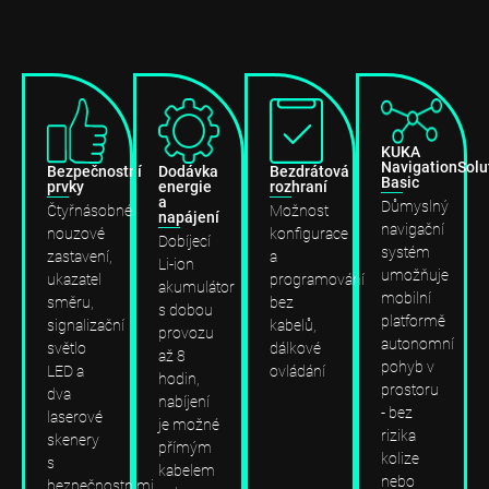
KUKA
NavigationSolu
Bezpečnostní
Dodávka
Bezdrátová
Basic
prvky
energie
rozhraní
a
Důmyslný
Čtyřnásobné
Možnost
napájení
navigační
nouzové
konfigurace
Dobíjecí
systém
zastavení,
a
Li-ion
umožňuje
ukazatel
programování
akumulátor
mobilní
směru,
bez
s dobou
platformě
signalizační
kabelů,
provozu
autonomní
světlo
dálkové
až 8
pohyb v
LED a
ovládání
hodin,
prostoru
dva
nabíjení
- bez
laserové
je možné
rizika
skenery
přímým
kolize
s
kabelem
nebo
bezpečnostními