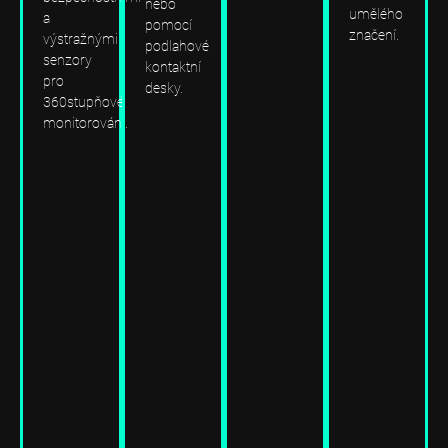
nebo
umělého
a
pomocí
značení.
výstražnými
podlahové
senzory
kontaktní
pro
desky.
360stupňové
monitorování.