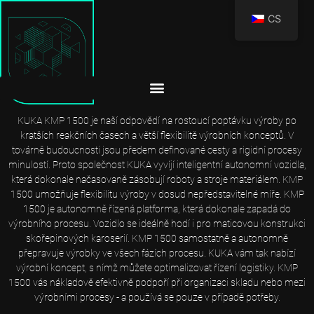
CS
AUTONOMNĚ ŘÍZENÁ PLATFORMA KMP 1500: ŘEŠENÍ PRO
FLEXIBILNÍ VÝROBNÍ PROCES
KUKA KMP 1500 je naší odpovědí na rostoucí poptávku výroby po
kratších reakčních časech a větší flexibilitě výrobních konceptů. V
továrně budoucnosti jsou předem definované cesty a rigidní procesy
minulostí. Proto společnost KUKA vyvíjí inteligentní autonomní vozidla,
která dokonale načasovaně zásobují roboty a stroje materiálem. KMP
1500 umožňuje flexibilitu výroby v dosud nepředstavitelné míře. KMP
1500 je autonomně řízená platforma, která dokonale zapadá do
výrobního procesu. Vozidlo se ideálně hodí i pro maticovou konstrukci
skořepinových karoserií. KMP 1500 samostatně a autonomně
přepravuje výrobky ve všech fázích procesu. KUKA vám tak nabízí
výrobní koncept, s nímž můžete optimalizovat řízení logistiky. KMP
1500 vás nákladově efektivně podpoří při organizaci skladu nebo mezi
výrobními procesy - a používá se pouze v případě potřeby.