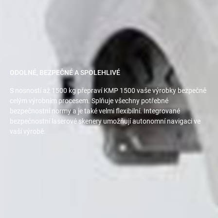
ODOLNÉ, BEZPEČNÉ A SPOLEHLIVÉ
S nosností až 1500 kg přepraví KMP 1500 vaše výrobky bezpečně
celým výrobním procesem. Splňuje všechny potřebné
bezpečnostní normy a je také velmi flexibilní. Integrované
bezpečnostní laserové skenery umožňují autonomní navigaci ve
vaší výrobě.