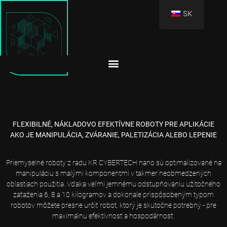
SK
FLEXIBILNÉ, NÁKLADOVO EFEKTÍVNE ROBOTY PRE APLIKÁCIE
AKO JE MANIPULÁCIA, ZVÁRANIE, PALETIZÁCIA ALEBO LEPENIE
Priemyselné roboty z radu KR CYBERTECH nano sú optimalizované na
manipuláciu s malými komponentmi v takmer neobmedzených
oblastiach použitia. Vďaka veľmi jemnému odstupňovaniu užitočného
zaťaženia 6, 8 a 10 kilogramov a dokonale prispôsobeným typom
robotov môžete presne určiť robot, ktorý je skutočne potrebný - pre
maximálnu efektívnosť a hospodárnosť.