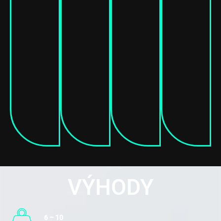
VÝHODY
6 – 10