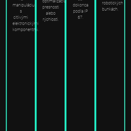
optimalizáciu
robotických
manipuláciu
dokonca
presnosti
bunkách.
s
podľa IP
alebo
citlivými
67.
rýchlosti.
elektronickými
komponentmi.