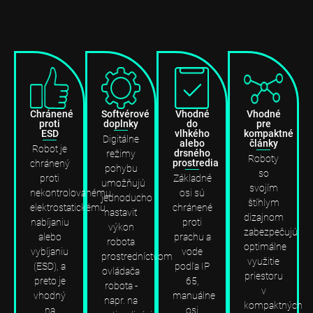
Chránené
Softvérové
Vhodné
Vhodné
proti
doplnky
do
pre
ESD
vlhkého
kompaktné
Digitálne
alebo
články
Robot je
drsného
režimy
Roboty
prostredia
chránený
pohybu
so
proti
Základné
umožňujú
svojím
nekontrolovanému
osi sú
jednoducho
štíhlym
elektrostatickému
chránené
nastaviť
dizajnom
nabíjaniu
proti
výkon
zabezpečujú
alebo
prachu a
robota
optimálne
vybíjaniu
vode
prostredníctvom
využitie
(ESD), a
podľa IP
ovládača
priestoru
preto je
65,
robota -
v
vhodný
manuálne
napr. na
kompaktných
na
osi