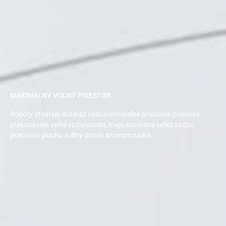
MAXIMÁLNY VOĽNÝ PRIESTOR
Roboty otvárajú doteraz nedosiahnuteľné pracovné priestory:
prekonávajú veľké vzdialenosti, majú extrémne veľkú zadnú
pracovnú plochu a dlhý dosah smerom nadol.