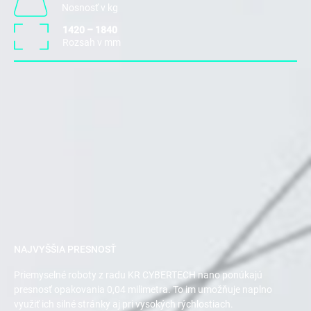
Nosnosť v kg
1420 – 1840
Rozsah v mm
NAJVYŠŠIA PRESNOSŤ
Priemyselné roboty z radu KR CYBERTECH nano ponúkajú
presnosť opakovania 0,04 milimetra. To im umožňuje naplno
využiť ich silné stránky aj pri vysokých rýchlostiach.