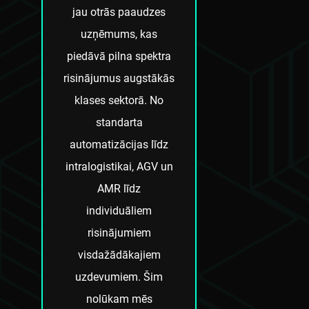
jau otrās paaudzes
uzņēmums, kas
piedāvā pilna spektra
risinājumus augstākās
klases sektorā. No
standarta
automatizācijas līdz
intralogistikai, AGV un
AMR līdz
individuāliem
risinājumiem
visdažādākajiem
uzdevumiem. Šim
nolūkam mēs