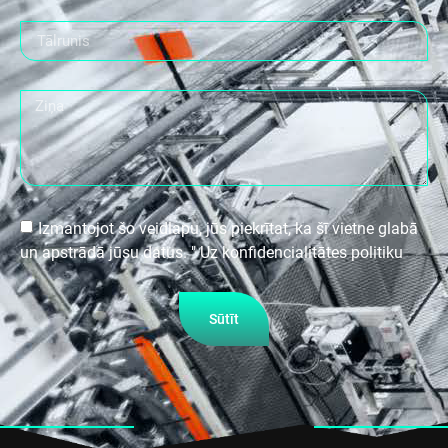
Izmantojot šo veidlapu, jūs piekrītat, ka šī vietne glabā
un apstrādā jūsu datus. " Uz konfidencialitātes politiku
Sūtīt