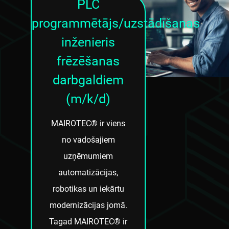
PLC
programmētājs/uzstādīšanas
inženieris
frēzēšanas
darbgaldiem
(m/k/d)
MAIROTEC® ir viens
no vadošajiem
uzņēmumiem
automatizācijas,
robotikas un iekārtu
modernizācijas jomā.
Tagad MAIROTEC® ir