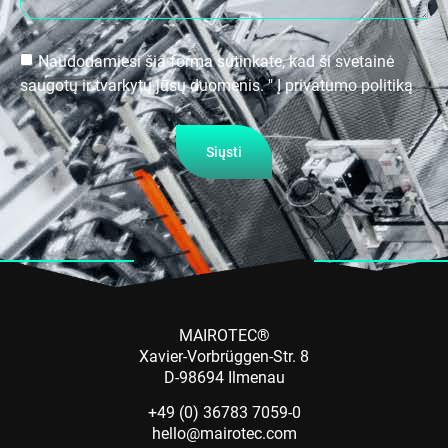
Naudodamiesi šia forma sutinkate, kad ši svetainė
saugotų ir tvarkytų jūsų duomenis. " Į privatumo politiką
Siųsti
MAIROTEC®
Xavier-Vorbrüggen-Str. 8
D-98694 Ilmenau
+49 (0) 36783 7059-0
hello@mairotec.com