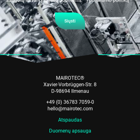
Siųsti
MAIROTEC®
Xavier-Vorbrüggen-Str. 8
D-98694 Ilmenau
+49 (0) 36783 7059-0
hello@mairotec.com
Atspaudas
Duomenų apsauga