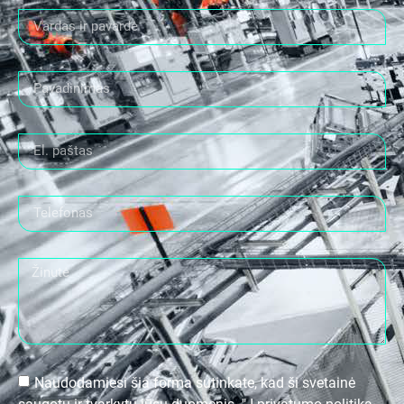
Naudodamiesi šia forma sutinkate, kad ši svetainė
saugotų ir tvarkytų jūsų duomenis. " Į privatumo politiką