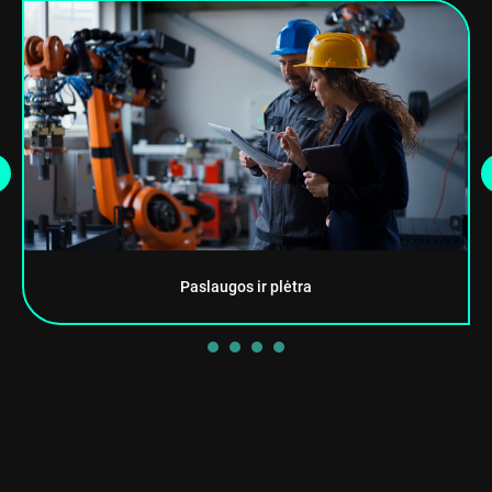
Paslaugos ir plėtra
1
2
3
4