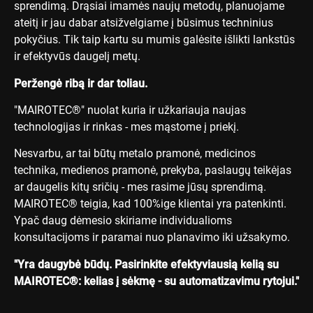
sprendimą. Drąsiai imamės naujų metodų, planuojame
ateitį ir jau dabar atsižvelgiame į būsimus techninius
pokyčius. Tik taip kartu su mumis galėsite išlikti lankstūs
ir efektyvūs daugelį metų.
Peržengė ribą ir dar toliau.
"MAIROTEC®" nuolat kuria ir užkariauja naujas
technologijas ir rinkas - mes mąstome į priekį.
Nesvarbu, ar tai būtų metalo pramonė, medicinos
technika, medienos pramonė, prekyba, paslaugų teikėjas
ar daugelis kitų sričių - mes rasime jūsų sprendimą.
MAIROTEC® teigia, kad 100%ige klientai yra patenkinti.
Ypač daug dėmesio skiriame individualioms
konsultacijoms ir paramai nuo planavimo iki užsakymo.
"Yra daugybė būdų. Pasirinkite efektyviausią kelią su
MAIROTEC®: kelias į sėkmę - su automatizavimu rytojui."