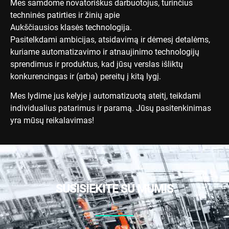
Mes samdome novatoriškus darbuotojus, turinčius
techninės patirties ir žinių apie
Aukščiausios klasės technologija.
Pasitelkdami ambicijas, atsidavimą ir dėmesį detalėms,
kuriame automatizavimo ir atnaujinimo technologijų
sprendimus ir produktus, kad jūsų verslas išliktų
konkurencingas ir (arba) pereitų į kitą lygį.
Mes lydime jus kelyje į automatizuotą ateitį, teikdami
individualius patarimus ir paramą. Jūsų pasitenkinimas
yra mūsų reikalavimas!
SUSISIEKITE SU MUMIS