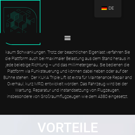
DE
KUKA TRIPLE LIFT: EXTREM STARK UND FLEXIBEL
Wer sich für den KUKA Triple Lift entscheidet, hat eine Bühne mit
extremer Steifigkeit an seiner Seite. Dank der Teleskopzylinder gibt es
kaum Schwankungen. Trotz der beachtlichen Eigenlast verfahren Sie
die Plattform auch bei maximaler Belastung aus dem Stand heraus in
jede beliebige Richtung – und das millimetergenau. Sie bedienen die
Plattform via Funksteuerung und können dabei neben oder auf der
Bühne stehen. Der KUKA Triple Lift ist extra für Maintenance Repair and
Overhaul, kurz MRO, entwickelt worden. Das Fahrzeug wird bei der
Wartung, Reparatur und Instandsetzung von Flugzeugen,
insbesondere von Großraumflugzeugen wie dem A380 eingesetzt.
VORTEILE