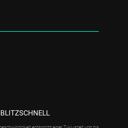
 BLITZSCHNELL
geschwindigkeit entspricht einer Zykluszeit von bis