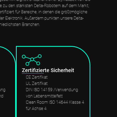
e zu den stärksten Delta-Robotern auf dem Markt,
ifiziert für Bereiche, in denen die größtmögliche
der Elektronik. Außerdem punkten unsere Delta-
hiedlichsten Branchen.
Zertifizierte Sicherheit
CE Zertifikat
UL Zertifikat
ung
DIN ISO 14159 /Verwendung
nd
von Lebensmittelfett
Clean Room ISO 14644 Klasse 4
für Achse 4