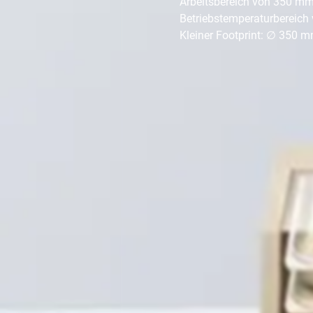
Arbeitsbereich von 350 m
Betriebstemperaturbereich 
Kleiner Footprint: ∅ 350 