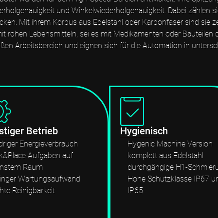
erholgenauigkeit und Winkelwiederholgenauigkeit. Dabei zählen si
n. Mit ihrem Korpus aus Edelstahl oder Karbonfaser sind sie zert
it rohen Lebensmitteln, sei es mit Medikamenten oder Bauteilen 
ßen Arbeitsbereich und eignen sich für die Automation in untersc
tiger Betrieb
Hygienisch
driger Energieverbrauch
Hygenic Machine Version
k&Place Aufgaben auf
komplett aus Edelstahl
einstem Raum
durchgängige H1-Schmier
ringer Wartungsaufwand
Hohe Schutzklasse IP67 u
chte Reinigbarkeit
IP65