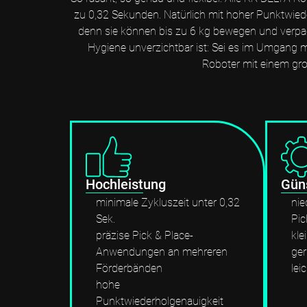
zu 0,32 Sekunden. Natürlich mit hoher Punktwied
denn sie können bis zu 6 kg bewegen und verpacke
Hygiene unverzichtbar ist: Sei es im Umgang m
Roboter mit einem gro
Hochleistung
Güns
minimale Zykluszeit unter 0,32
nie
Sek.
Pic
präzise Pick & Place-
kl
Anwendungen an mehreren
ge
Förderbänden
lei
hohe
Punktwiederholgenauigkeit