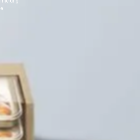
hmierung
fe