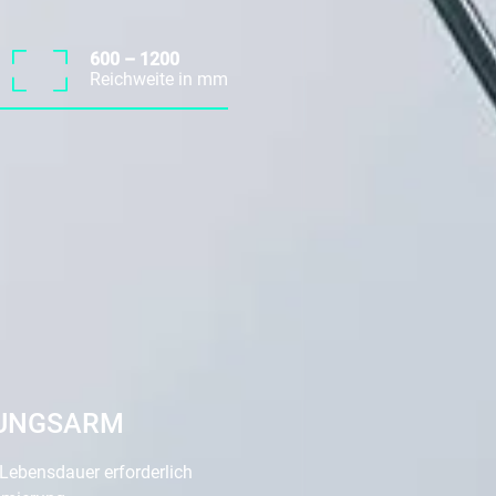
600 – 1200
Reichweite in mm
UNGSARM
Lebensdauer erforderlich