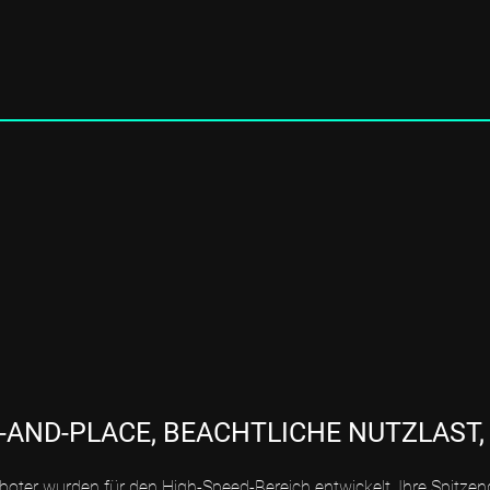
K-AND-PLACE, BEACHTLICHE NUTZLAST,
boter wurden für den High-Speed-Bereich entwickelt. Ihre Spitzen