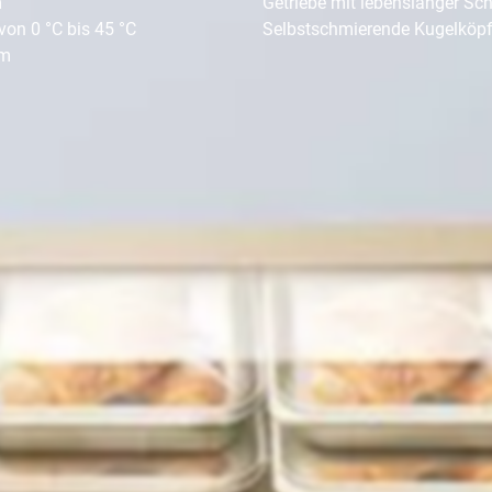
m
Getriebe mit lebenslanger Sc
von 0 °C bis 45 °C
Selbstschmierende Kugelköp
mm