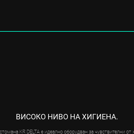
ВИСОКО НИВО НА ХИГИЕНА.
стомана KR DELTA е идеално оборудван за чувствителни от х