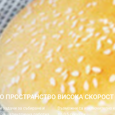
О ПРОСТРАНСТВО
ВИСОКА СКОРОСТ
и задачи за събиране и
Възможни са изключително к
о в цилиндрична работна
до 0,5 секунди.