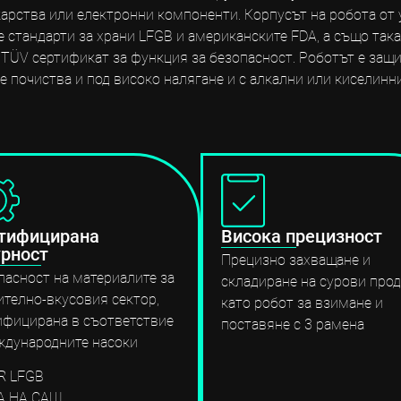
екарства или електронни компоненти. Корпусът на робота от
 стандарти за храни LFGB и американските FDA, а също так
ÜV сертификат за функция за безопасност. Роботът е защите
е почиства и под високо налягане и с алкални или киселинн
тифицирана
Висока прецизност
урност
Прецизно захващане и
пасност на материалите за
складиране на сурови про
ително-вкусовия сектор,
като робот за взимане и
ифицирана в съответствие
поставяне с 3 рамена
ждународните насоки
R LFGB
A НА САЩ