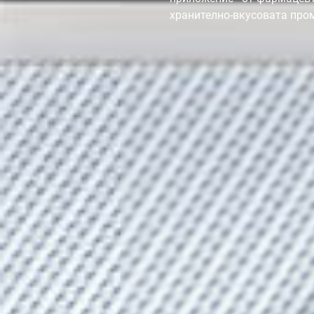
хранително-вкусовата про