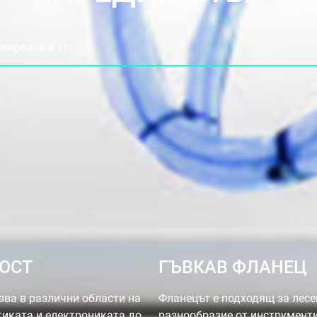
оварване в кг
ВОСТ
ГЪВКАВ ФЛАНЕЦ
зва в различни области на
Фланецът е подходящ за лес
тиката и електрониката до
разнообразие от инструменти