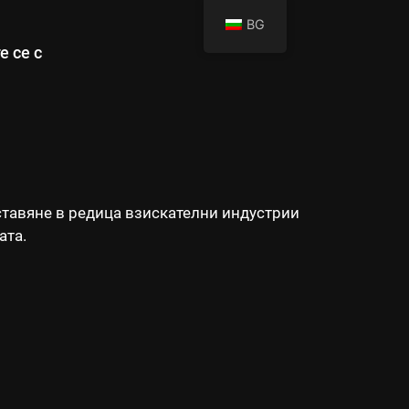
ЕН ДИЗАЙН
BG
 се с
ставяне в редица взискателни индустрии
ата.