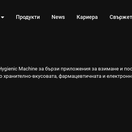
 В ХИГИЕНИЧ
Продукти
News
Кариера
Свържете
ygienic Machine за бързи приложения за взимане и по
о хранително-вкусовата, фармацевтичната и електронн