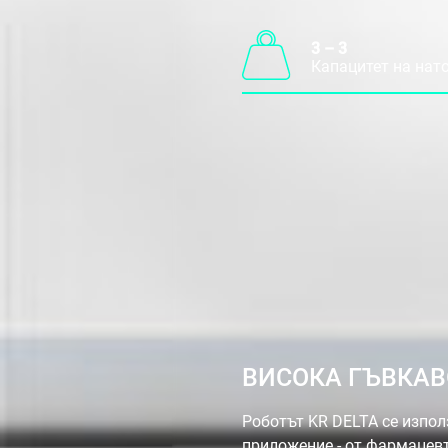
3 – 3
Капацитет на нат
ВИСОКА ГЪВКА
Роботът KR DELTA се изпол
приложение - от фармацев