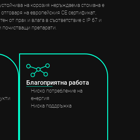
 устойчива на корозия неръждаема стомана е
а отговаря на европейския CE сертификат,
н от прах и влага в съответствие с IP 67 и
и почистващи препарати.
Благоприятна работа
Ниско потребление на
дукти
енергия
Ниска поддръжка