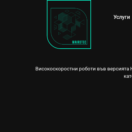
KR DELTA
Услуги
Високоскоростни роботи във версията H
кат