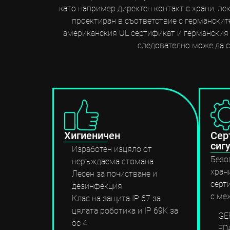
като например директен контакт с храни, л
проектиран в съответствие с германските
американския UL сертификат и германския T
следователно може да с
Хигиеничен
Сер
сиг
Изработен изцяло от
Безо
неръждаема стомана
хран
Лесен за почистване и
серт
дезинфекция
с ме
Клас на защита IP 67 за
цялата роботика и IP 69K за
GE
ос 4
FD