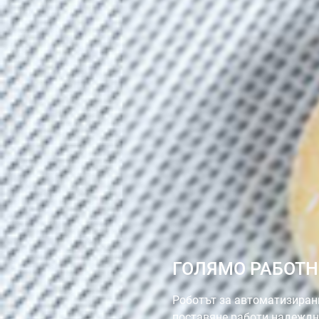
ГОЛЯМО РАБОТН
Роботът за автоматизиран
поставяне работи надеждн